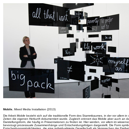
Mobile
, Mixed Media Installation (2013)
Die Arbeit
Mobile
bezieht sich auf die traditionelle Form des Stammbaumes, in der vor allem i
Zeiten die eigenen Herkunft dokumentiert wurde. Zugleich erinnert das Mobile aber auch an d
Darstellungsform, die häufig in Präsentationen zu finden ist. Hier werden, vor allem im wissens
bevorzugt prozessuale Zusammenhänge und Entscheidungsfolgen dargestellt. Die Form symboli
Entscheidungsmöglichkeiten, die eine individualisierte Gesellschaft als Versprechen der Freiheit