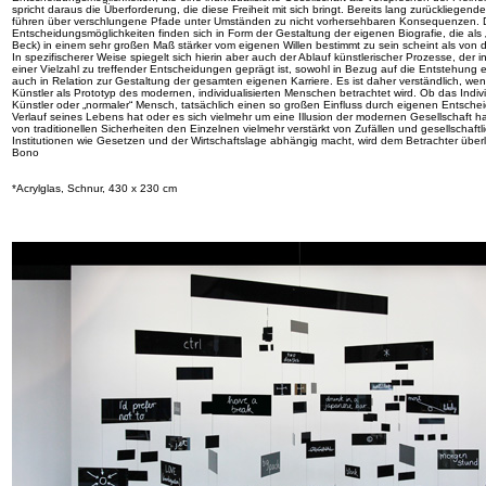
spricht daraus die Überforderung, die diese Freiheit mit sich bringt. Bereits lang zurückliege
führen über verschlungene Pfade unter Umständen zu nicht vorhersehbaren Konsequenzen. Di
Entscheidungsmöglichkeiten finden sich in Form der Gestaltung der eigenen Biografie, die als „
Beck) in einem sehr großen Maß stärker vom eigenen Willen bestimmt zu sein scheint als von 
In spezifischerer Weise spiegelt sich hierin aber auch der Ablauf künstlerischer Prozesse, de
einer Vielzahl zu treffender Entscheidungen geprägt ist, sowohl in Bezug auf die Entstehung e
auch in Relation zur Gestaltung der gesamten eigenen Karriere. Es ist daher verständlich, we
Künstler als Prototyp des modernen, individualisierten Menschen betrachtet wird. Ob das Indiv
Künstler oder „normaler“ Mensch, tatsächlich einen so großen Einfluss durch eigenen Entsch
Verlauf seines Lebens hat oder es sich vielmehr um eine Illusion der modernen Gesellschaft ha
von traditionellen Sicherheiten den Einzelnen vielmehr verstärkt von Zufällen und gesellschaftl
Institutionen wie Gesetzen und der Wirtschaftslage abhängig macht, wird dem Betrachter überl
Bono
*Acrylglas, Schnur, 430 x 230 cm